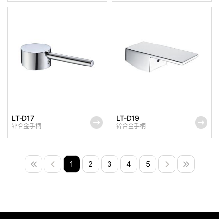
LT-D17
LT-D19
锌合金手柄
锌合金手柄
1
2
3
4
5