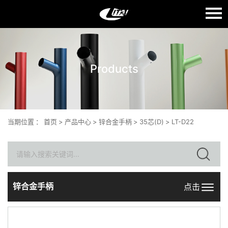
语言：
English
Products
首页
关于我们
产品中心
当期位置
：
首页
>
产品中心
>
锌合金手柄
>
35芯(D)
>
LT-D22
质量生产
新闻中心
联系我们
锌合金手柄
点击