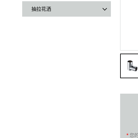
抽拉花洒
*
您