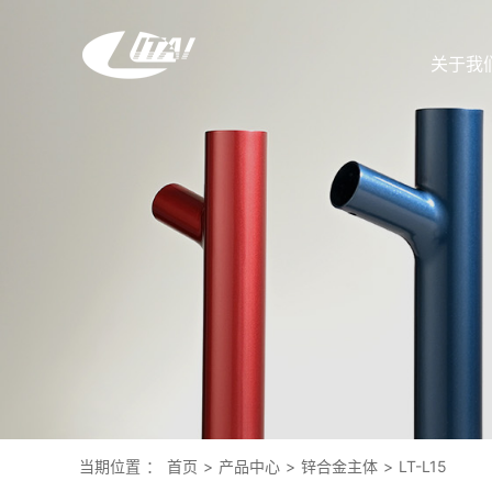
关于我
当期位置
：
首页
>
产品中心
>
锌合金主体
>
LT-L15