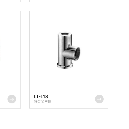
LT-L18
锌合金主体