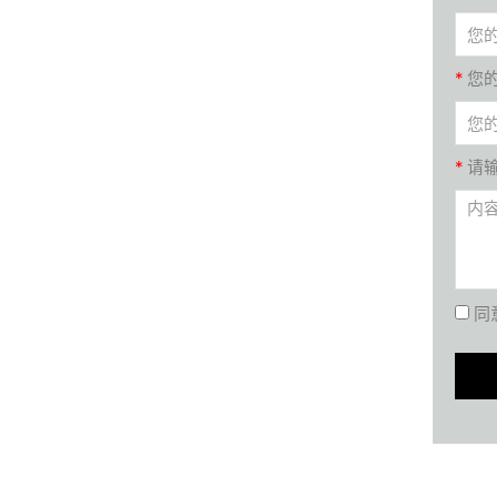
*
您
*
请
同